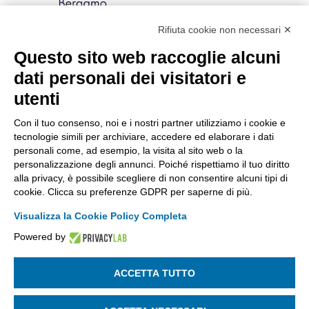
Rifiuta cookie non necessari ✕
Via Stezzano, 87 | 24126 Bergamo
Kilometro Rosso, Gate 5
Questo sito web raccoglie alcuni
Codice Fiscale: 80021750163 | PEC:
dati personali dei visitatori e
info@pec.confindustriabergamo.it
utenti
Con il tuo consenso, noi e i nostri partner utilizziamo i cookie e
CONFINDUSTRIA BERGAMO
tecnologie simili per archiviare, accedere ed elaborare i dati
personali come, ad esempio, la visita al sito web o la
personalizzazione degli annunci. Poiché rispettiamo il tuo diritto
ASSISTENZA & PRIVACY
alla privacy, è possibile scegliere di non consentire alcuni tipi di
cookie. Clicca su preferenze GDPR per saperne di più.
Visualizza la Cookie Policy Completa
Powered by
La riproduzione, anche parziale, di qualsiasi informazione o
documento è riservata
ACCETTA TUTTO