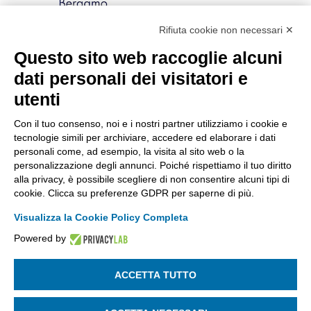
Rifiuta cookie non necessari ✕
Via Stezzano, 87 | 24126 Bergamo
Kilometro Rosso, Gate 5
Questo sito web raccoglie alcuni
Codice Fiscale: 80021750163 | PEC:
dati personali dei visitatori e
info@pec.confindustriabergamo.it
utenti
Con il tuo consenso, noi e i nostri partner utilizziamo i cookie e
CONFINDUSTRIA BERGAMO
tecnologie simili per archiviare, accedere ed elaborare i dati
personali come, ad esempio, la visita al sito web o la
personalizzazione degli annunci. Poiché rispettiamo il tuo diritto
ASSISTENZA & PRIVACY
alla privacy, è possibile scegliere di non consentire alcuni tipi di
cookie. Clicca su preferenze GDPR per saperne di più.
Visualizza la Cookie Policy Completa
Powered by
La riproduzione, anche parziale, di qualsiasi informazione o
documento è riservata
ACCETTA TUTTO