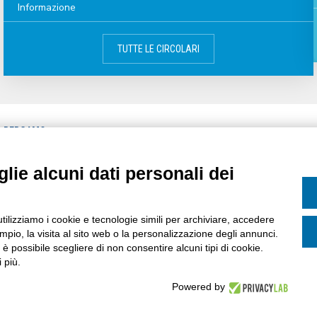
Informazione
TUTTE LE CIRCOLARI
A BERGAMO
CATEGORIE
CIRCOLARI
lie alcuni dati personali dei
MPA
CALENDARIO
ASSOCIATI
AREE DI INTERESSE
ASSOCIAZIONE
utilizziamo i cookie e tecnologie simili per archiviare, accedere
pio, la visita al sito web o la personalizzazione degli annunci.
, è possibile scegliere di non consentire alcuni tipi di cookie.
 più.
Powered by
ervata