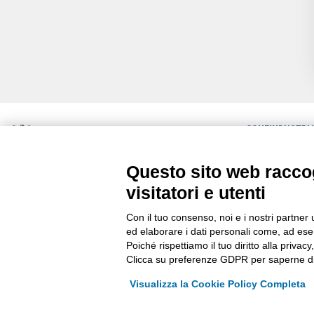
CONFINDUSTRI
ULTIME NEWS
Questo sito web raccog
Via Stezzano, 87 | 24126 Bergamo
RASSEGNA STA
Kilometro Rosso, Gate 5
visitatori e utenti
Codice Fiscale: 80021750163 | PEC:
COMUNICATI
info@pec.confindustriabergamo.it
Con il tuo consenso, noi e i nostri partner 
ed elaborare i dati personali come, ad esem
Poiché rispettiamo il tuo diritto alla privacy
Clicca su preferenze GDPR per saperne di
Visualizza la Cookie Policy Completa
La riproduzione, anche parziale, di qualsiasi informazione o documento è ris