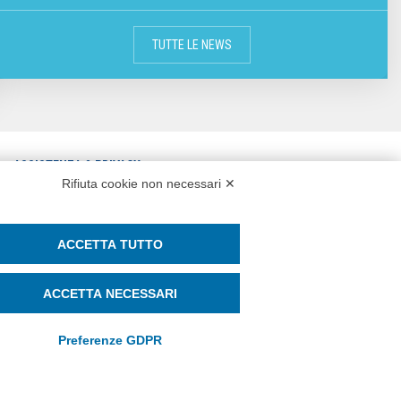
TUTTE LE NEWS
ASSISTENZA & PRIVACY
Rifiuta cookie non necessari ✕
CONTATTI
ASSISTENZA REMOTA
PRIVACY POLICY
WHISTLEBLOWING E PARITÀ DI
ACCETTA TUTTO
COOKIE POLICY
GENERE
ACCETTA NECESSARI
SOCIAL MEDIA POLICY
Preferenze GDPR
SEGUICI SU: