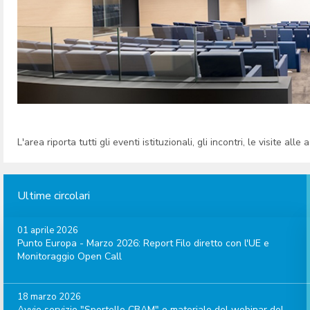
L'area riporta tutti gli eventi istituzionali, gli incontri, le visite all
Ultime circolari
01 aprile 2026
Punto Europa - Marzo 2026: Report Filo diretto con l'UE e
Monitoraggio Open Call
18 marzo 2026
Avvio servizio "Sportello CBAM" e materiale del webinar del