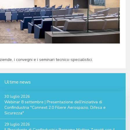
e aziende, i convegni e i seminari tecnico-specialistici.
Ultime news
30 luglio 2026
Webinar 8 settembre | Presentazione dell'iniziativa di
Confindustria "Connext 2.0 Filiere Aerospazio, Difesa e
Sicurezza"
29 luglio 2026
Il Presidente di Confindustria Bergamo Matteo Zanetti con il