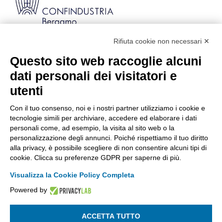
Rifiuta cookie non necessari ✕
Via Stezzano, 87 | 24126 Bergamo
Kilometro Rosso, Gate 5
Questo sito web raccoglie alcuni
Codice Fiscale: 80021750163 | PEC:
dati personali dei visitatori e
info@pec.confindustriabergamo.it
utenti
Con il tuo consenso, noi e i nostri partner utilizziamo i cookie e
CONFINDUSTRIA BERGAMO
tecnologie simili per archiviare, accedere ed elaborare i dati
personali come, ad esempio, la visita al sito web o la
personalizzazione degli annunci. Poiché rispettiamo il tuo diritto
ASSISTENZA & PRIVACY
alla privacy, è possibile scegliere di non consentire alcuni tipi di
cookie. Clicca su preferenze GDPR per saperne di più.
Visualizza la Cookie Policy Completa
Powered by
La riproduzione, anche parziale, di qualsiasi informazione o
documento è riservata
ACCETTA TUTTO