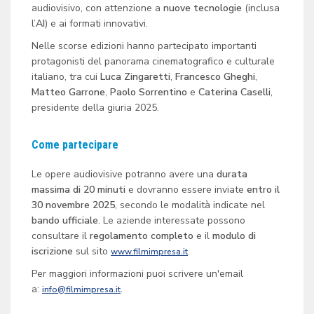
audiovisivo, con attenzione a
nuove tecnologie
(inclusa
l’
AI
) e ai formati innovativi.
Nelle scorse edizioni hanno partecipato importanti
protagonisti del panorama cinematografico e culturale
italiano, tra cui
Luca Zingaretti
,
Francesco Gheghi
,
Matteo Garrone
,
Paolo Sorrentino
e
Caterina Caselli
,
presidente della giuria 2025.
Come partecipare
Le opere audiovisive potranno avere una
durata
massima di 20 minuti
e dovranno essere inviate
entro il
30 novembre 2025
, secondo le modalità indicate nel
bando ufficiale
. Le aziende interessate possono
consultare il
regolamento completo
e il
modulo di
iscrizione
sul sito
.
www.filmimpresa.it
Per maggiori informazioni puoi scrivere un'email
a:
.
info@filmimpresa.it