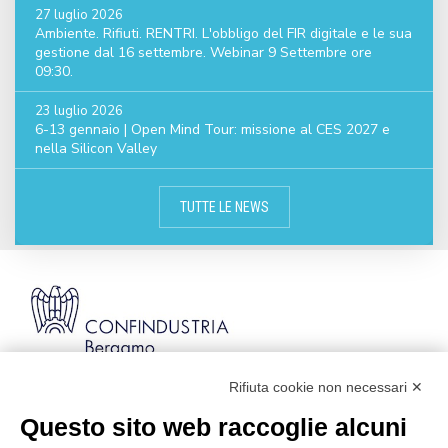
27 luglio 2026
Ambiente. Rifiuti. RENTRI. L'obbligo del FIR digitale e le sua
gestione dal 16 settembre. Webinar 9 Settembre ore
09:30.
23 luglio 2026
6-13 gennaio | Open Mind Tour: missione al CES 2027 e
nella Silicon Valley
TUTTE LE NEWS
Rifiuta cookie non necessari ✕
Via Stezzano, 87 | 24126 Bergamo
Kilometro Rosso, Gate 5
Questo sito web raccoglie alcuni
Codice Fiscale: 80021750163 | PEC: