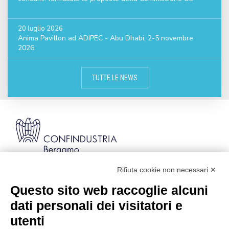
20 luglio 2026
Anima Pavillon ad ADIPEC - Abu Dhabi, 2-5 novembre
2026
TUTTE LE NEWS
Rifiuta cookie non necessari ✕
Via Stezzano, 87 | 24126 Bergamo
Kilometro Rosso, Gate 5
Questo sito web raccoglie alcuni
Codice Fiscale: 80021750163 | PEC:
dati personali dei visitatori e
info@pec.confindustriabergamo.it
utenti