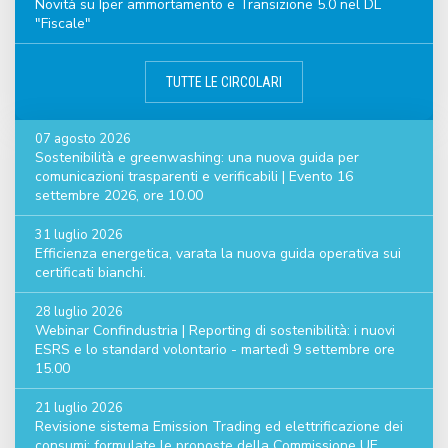
Novità su Iper ammortamento e Transizione 5.0 nel DL
"Fiscale"
TUTTE LE CIRCOLARI
07 agosto 2026
Sostenibilità e greenwashing: una nuova guida per
comunicazioni trasparenti e verificabili | Evento 16
settembre 2026, ore 10.00
31 luglio 2026
Efficienza energetica, varata la nuova guida operativa sui
certificati bianchi.
28 luglio 2026
Webinar Confindustria | Reporting di sostenibilità: i nuovi
ESRS e lo standard volontario - martedì 9 settembre ore
15.00
21 luglio 2026
Revisione sistema Emission Trading ed elettrificazione dei
consumi: formulate le proposte della Commissione UE