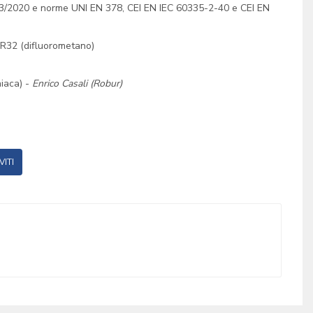
0/03/2020 e norme UNI EN 378, CEI EN IEC 60335-2-40 e CEI EN
 R32 (difluorometano)
iaca) -
Enrico Casali (Robur)
VITI