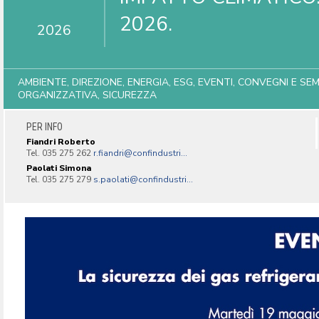
2026.
2026
AMBIENTE, DIREZIONE, ENERGIA, ESG, EVENTI, CONVEGNI E S
ORGANIZZATIVA, SICUREZZA
PER INFO
Fiandri Roberto
Tel. 035 275 262
r.fiandri@confindustri...
Paolati Simona
Tel. 035 275 279
s.paolati@confindustri...