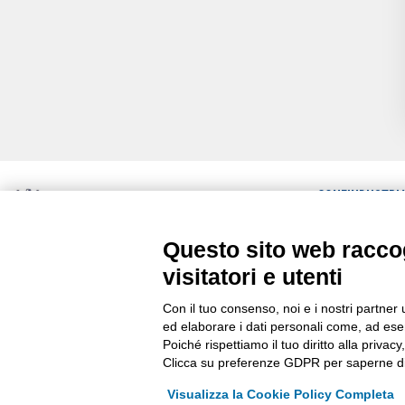
CONFINDUSTRI
ULTIME NEWS
Questo sito web raccog
Via Stezzano, 87 | 24126 Bergamo
RASSEGNA STA
Kilometro Rosso, Gate 5
visitatori e utenti
Codice Fiscale: 80021750163 | PEC:
COMUNICATI
info@pec.confindustriabergamo.it
Con il tuo consenso, noi e i nostri partner 
ed elaborare i dati personali come, ad esem
Poiché rispettiamo il tuo diritto alla privacy
Clicca su preferenze GDPR per saperne di
Visualizza la Cookie Policy Completa
La riproduzione, anche parziale, di qualsiasi informazione o documento è ris