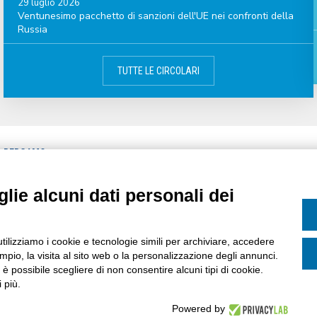
29 luglio 2026
Ventunesimo pacchetto di sanzioni dell'UE nei confronti della
Russia
TUTTE LE CIRCOLARI
A BERGAMO
CATEGORIE
CIRCOLARI
lie alcuni dati personali dei
MPA
CALENDARIO
ASSOCIATI
AREE DI INTERESSE
ASSOCIAZIONE
utilizziamo i cookie e tecnologie simili per archiviare, accedere
pio, la visita al sito web o la personalizzazione degli annunci.
, è possibile scegliere di non consentire alcuni tipi di cookie.
 più.
Powered by
ervata