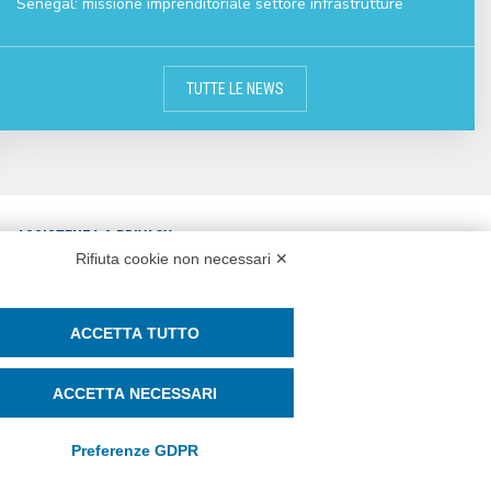
Senegal: missione imprenditoriale settore infrastrutture
TUTTE LE NEWS
ASSISTENZA & PRIVACY
Rifiuta cookie non necessari ✕
CONTATTI
ASSISTENZA REMOTA
PRIVACY POLICY
WHISTLEBLOWING E PARITÀ DI
ACCETTA TUTTO
COOKIE POLICY
GENERE
ACCETTA NECESSARI
SOCIAL MEDIA POLICY
Preferenze GDPR