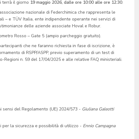
i terrà il giorno
19 maggio 2026, dalle ore 10:00 alle ore 12:30
.
– associazione nazionale di Federchimica che rappresenta le
inali – e TÜV Italia, ente indipendente operante nei servizi di
 testimonianze delle aziende associate Hoval e Robur.
lometro Rosso – Gate 5 (ampio parcheggio gratuito).
partecipanti che ne faranno richiesta in fase di iscrizione, è
giornamento di RSPP/ASPP, previo superamento di un test di
-Regioni n. 59 del 17/04/2025 e alle relative FAQ ministeriali.
 ai sensi del Regolamento (UE) 2024/573 -
Giuliana Galeotti
i per la sicurezza e possibilità di utilizzo -
Ennio Campagna