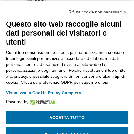
Rifiuta cookie non necessari ✕
Via Stezzano, 87 | 24126 Bergamo
Kilometro Rosso, Gate 5
Questo sito web raccoglie alcuni
Codice Fiscale: 80021750163 | PEC:
dati personali dei visitatori e
info@pec.confindustriabergamo.it
utenti
Con il tuo consenso, noi e i nostri partner utilizziamo i cookie e
CONFINDUSTRIA BERGAMO
tecnologie simili per archiviare, accedere ed elaborare i dati
personali come, ad esempio, la visita al sito web o la
personalizzazione degli annunci. Poiché rispettiamo il tuo diritto
ASSISTENZA & PRIVACY
alla privacy, è possibile scegliere di non consentire alcuni tipi di
cookie. Clicca su preferenze GDPR per saperne di più.
Visualizza la Cookie Policy Completa
Powered by
La riproduzione, anche parziale, di qualsiasi informazione o
documento è riservata
ACCETTA TUTTO
SEGUICI SU:
ACCETTA NECESSARI