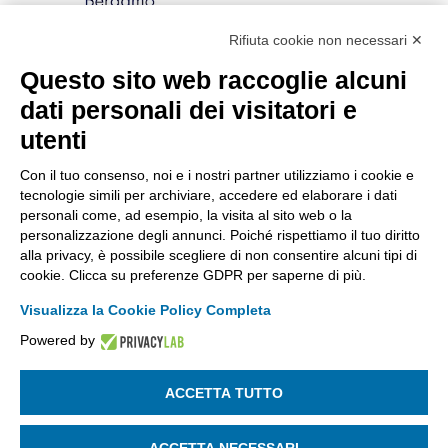
Rifiuta cookie non necessari ✕
Via Stezzano, 87 | 24126 Bergamo
Kilometro Rosso, Gate 5
Questo sito web raccoglie alcuni
Codice Fiscale: 80021750163 | PEC:
dati personali dei visitatori e
info@pec.confindustriabergamo.it
utenti
Con il tuo consenso, noi e i nostri partner utilizziamo i cookie e
CONFINDUSTRIA BERGAMO
tecnologie simili per archiviare, accedere ed elaborare i dati
personali come, ad esempio, la visita al sito web o la
personalizzazione degli annunci. Poiché rispettiamo il tuo diritto
ASSISTENZA & PRIVACY
alla privacy, è possibile scegliere di non consentire alcuni tipi di
cookie. Clicca su preferenze GDPR per saperne di più.
Visualizza la Cookie Policy Completa
Powered by
La riproduzione, anche parziale, di qualsiasi informazione o
documento è riservata
ACCETTA TUTTO
SEGUICI SU:
ACCETTA NECESSARI