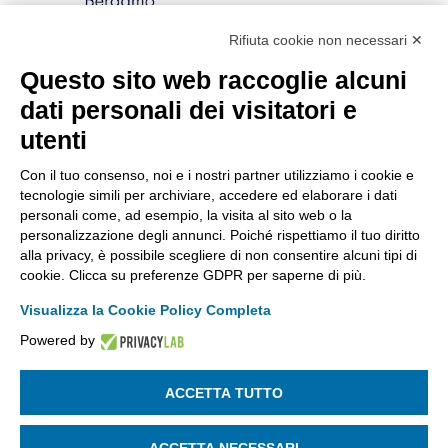
Rifiuta cookie non necessari ✕
Via Stezzano, 87 | 24126 Bergamo
Kilometro Rosso, Gate 5
Questo sito web raccoglie alcuni
Codice Fiscale: 80021750163 | PEC:
dati personali dei visitatori e
info@pec.confindustriabergamo.it
utenti
Con il tuo consenso, noi e i nostri partner utilizziamo i cookie e
CONFINDUSTRIA BERGAMO
tecnologie simili per archiviare, accedere ed elaborare i dati
personali come, ad esempio, la visita al sito web o la
personalizzazione degli annunci. Poiché rispettiamo il tuo diritto
ASSISTENZA & PRIVACY
alla privacy, è possibile scegliere di non consentire alcuni tipi di
cookie. Clicca su preferenze GDPR per saperne di più.
Visualizza la Cookie Policy Completa
Powered by
La riproduzione, anche parziale, di qualsiasi informazione o
documento è riservata
ACCETTA TUTTO
SEGUICI SU:
ACCETTA NECESSARI