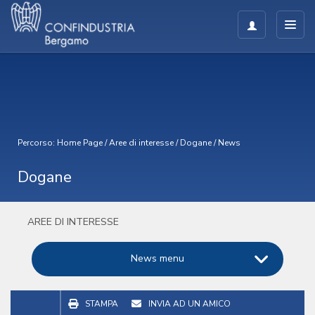
Percorso:
Home Page
/
Aree di interesse
/
Dogane
/
News
Dogane
AREE DI INTERESSE
News menu
STAMPA
INVIA AD UN AMICO