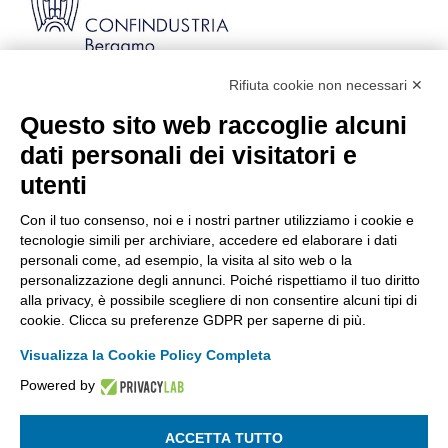
Rifiuta cookie non necessari ✕
Via Stezzano, 87 | 24126 Bergamo
Kilometro Rosso, Gate 5
Questo sito web raccoglie alcuni
Codice Fiscale: 80021750163 | PEC:
dati personali dei visitatori e
info@pec.confindustriabergamo.it
utenti
Con il tuo consenso, noi e i nostri partner utilizziamo i cookie e
CONFINDUSTRIA BERGAMO
tecnologie simili per archiviare, accedere ed elaborare i dati
personali come, ad esempio, la visita al sito web o la
personalizzazione degli annunci. Poiché rispettiamo il tuo diritto
ASSISTENZA & PRIVACY
alla privacy, è possibile scegliere di non consentire alcuni tipi di
cookie. Clicca su preferenze GDPR per saperne di più.
Visualizza la Cookie Policy Completa
Powered by
La riproduzione, anche parziale, di qualsiasi informazione o
documento è riservata
ACCETTA TUTTO