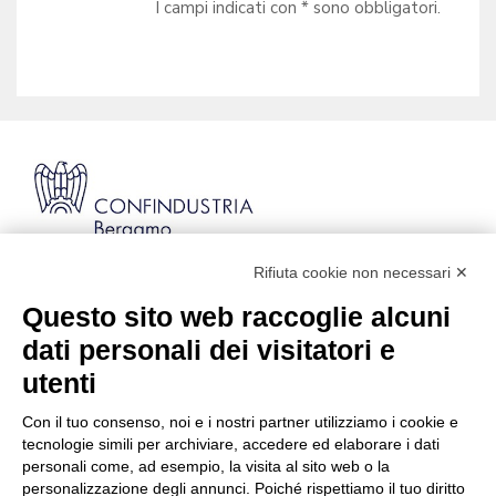
I campi indicati con * sono obbligatori.
Rifiuta cookie non necessari ✕
Via Stezzano, 87 | 24126 Bergamo
Kilometro Rosso, Gate 5
Questo sito web raccoglie alcuni
Codice Fiscale: 80021750163 | PEC:
dati personali dei visitatori e
info@pec.confindustriabergamo.it
utenti
Con il tuo consenso, noi e i nostri partner utilizziamo i cookie e
CONFINDUSTRIA BERGAMO
tecnologie simili per archiviare, accedere ed elaborare i dati
personali come, ad esempio, la visita al sito web o la
personalizzazione degli annunci. Poiché rispettiamo il tuo diritto