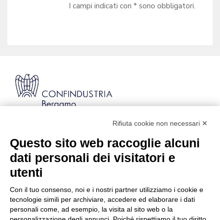
I campi indicati con * sono obbligatori.
Rifiuta cookie non necessari ✕
Via Stezzano, 87 | 24126 Bergamo
Kilometro Rosso, Gate 5
Questo sito web raccoglie alcuni
Codice Fiscale: 80021750163 | PEC:
dati personali dei visitatori e
info@pec.confindustriabergamo.it
utenti
Con il tuo consenso, noi e i nostri partner utilizziamo i cookie e
CONFINDUSTRIA BERGAMO
tecnologie simili per archiviare, accedere ed elaborare i dati
personali come, ad esempio, la visita al sito web o la
personalizzazione degli annunci. Poiché rispettiamo il tuo diritto