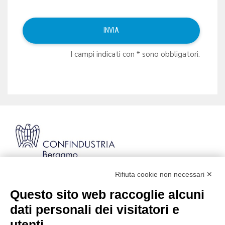
I campi indicati con * sono obbligatori.
Rifiuta cookie non necessari ✕
Via Stezzano, 87 | 24126 Bergamo
Kilometro Rosso, Gate 5
Questo sito web raccoglie alcuni
Codice Fiscale: 80021750163 | PEC:
dati personali dei visitatori e
info@pec.confindustriabergamo.it
utenti