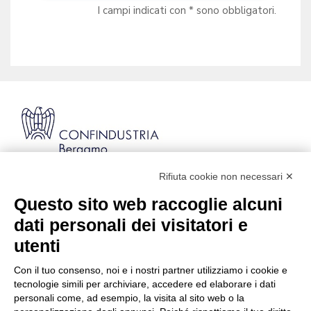
I campi indicati con * sono obbligatori.
Rifiuta cookie non necessari ✕
Via Stezzano, 87 | 24126 Bergamo
Kilometro Rosso, Gate 5
Questo sito web raccoglie alcuni
Codice Fiscale: 80021750163 | PEC:
dati personali dei visitatori e
info@pec.confindustriabergamo.it
utenti
Con il tuo consenso, noi e i nostri partner utilizziamo i cookie e
CONFINDUSTRIA BERGAMO
tecnologie simili per archiviare, accedere ed elaborare i dati
personali come, ad esempio, la visita al sito web o la