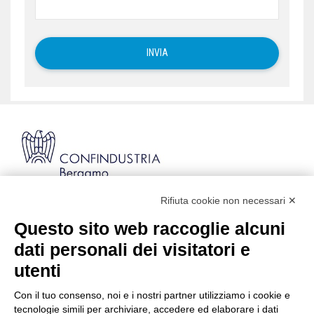
Rifiuta cookie non necessari ✕
Via Stezzano, 87 | 24126 Bergamo
Kilometro Rosso, Gate 5
Questo sito web raccoglie alcuni
Codice Fiscale: 80021750163 | PEC:
dati personali dei visitatori e
info@pec.confindustriabergamo.it
utenti
Con il tuo consenso, noi e i nostri partner utilizziamo i cookie e
CONFINDUSTRIA BERGAMO
tecnologie simili per archiviare, accedere ed elaborare i dati