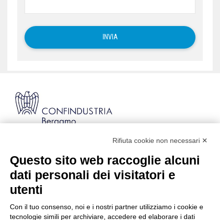
Rifiuta cookie non necessari ✕
Via Stezzano, 87 | 24126 Bergamo
Kilometro Rosso, Gate 5
Questo sito web raccoglie alcuni
Codice Fiscale: 80021750163 | PEC:
dati personali dei visitatori e
info@pec.confindustriabergamo.it
utenti
Con il tuo consenso, noi e i nostri partner utilizziamo i cookie e
CONFINDUSTRIA BERGAMO
tecnologie simili per archiviare, accedere ed elaborare i dati