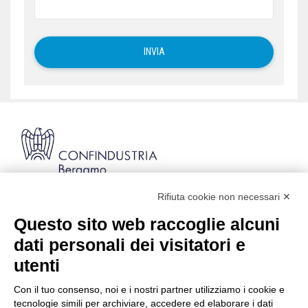
Rifiuta cookie non necessari ✕
Via Stezzano, 87 | 24126 Bergamo
Kilometro Rosso, Gate 5
Questo sito web raccoglie alcuni
Codice Fiscale: 80021750163 | PEC:
dati personali dei visitatori e
info@pec.confindustriabergamo.it
utenti
Con il tuo consenso, noi e i nostri partner utilizziamo i cookie e
CONFINDUSTRIA BERGAMO
tecnologie simili per archiviare, accedere ed elaborare i dati