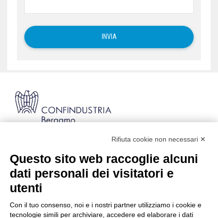
Rifiuta cookie non necessari ✕
Via Stezzano, 87 | 24126 Bergamo
Kilometro Rosso, Gate 5
Questo sito web raccoglie alcuni
Codice Fiscale: 80021750163 | PEC:
dati personali dei visitatori e
info@pec.confindustriabergamo.it
utenti
Con il tuo consenso, noi e i nostri partner utilizziamo i cookie e
CONFINDUSTRIA BERGAMO
tecnologie simili per archiviare, accedere ed elaborare i dati