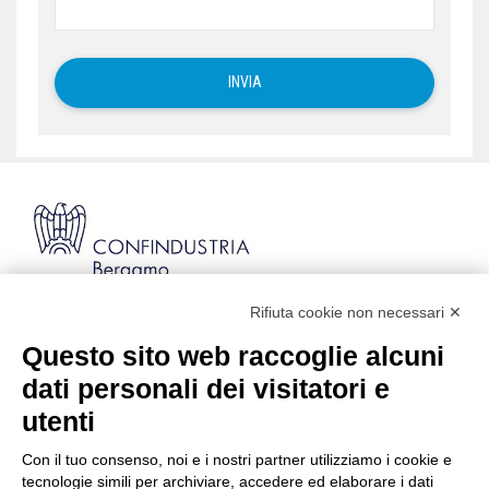
Rifiuta cookie non necessari ✕
Via Stezzano, 87 | 24126 Bergamo
Kilometro Rosso, Gate 5
Questo sito web raccoglie alcuni
Codice Fiscale: 80021750163 | PEC:
dati personali dei visitatori e
info@pec.confindustriabergamo.it
utenti
Con il tuo consenso, noi e i nostri partner utilizziamo i cookie e
CONFINDUSTRIA BERGAMO
tecnologie simili per archiviare, accedere ed elaborare i dati