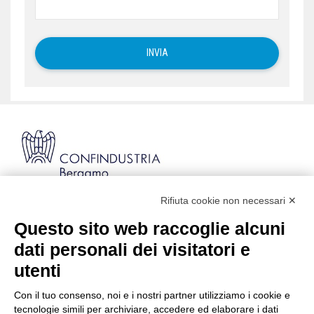
Rifiuta cookie non necessari ✕
Via Stezzano, 87 | 24126 Bergamo
Kilometro Rosso, Gate 5
Questo sito web raccoglie alcuni
Codice Fiscale: 80021750163 | PEC:
dati personali dei visitatori e
info@pec.confindustriabergamo.it
utenti
Con il tuo consenso, noi e i nostri partner utilizziamo i cookie e
CONFINDUSTRIA BERGAMO
tecnologie simili per archiviare, accedere ed elaborare i dati