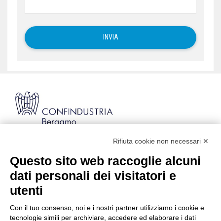
Rifiuta cookie non necessari ✕
Via Stezzano, 87 | 24126 Bergamo
Kilometro Rosso, Gate 5
Questo sito web raccoglie alcuni
Codice Fiscale: 80021750163 | PEC:
dati personali dei visitatori e
info@pec.confindustriabergamo.it
utenti
Con il tuo consenso, noi e i nostri partner utilizziamo i cookie e
CONFINDUSTRIA BERGAMO
tecnologie simili per archiviare, accedere ed elaborare i dati