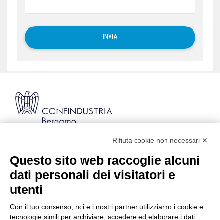
Rifiuta cookie non necessari ✕
Via Stezzano, 87 | 24126 Bergamo
Kilometro Rosso, Gate 5
Questo sito web raccoglie alcuni
Codice Fiscale: 80021750163 | PEC:
dati personali dei visitatori e
info@pec.confindustriabergamo.it
utenti
Con il tuo consenso, noi e i nostri partner utilizziamo i cookie e
CONFINDUSTRIA BERGAMO
tecnologie simili per archiviare, accedere ed elaborare i dati