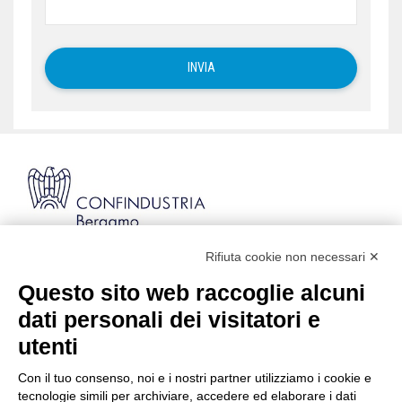
Rifiuta cookie non necessari ✕
Via Stezzano, 87 | 24126 Bergamo
Kilometro Rosso, Gate 5
Questo sito web raccoglie alcuni
Codice Fiscale: 80021750163 | PEC:
dati personali dei visitatori e
info@pec.confindustriabergamo.it
utenti
Con il tuo consenso, noi e i nostri partner utilizziamo i cookie e
CONFINDUSTRIA BERGAMO
tecnologie simili per archiviare, accedere ed elaborare i dati