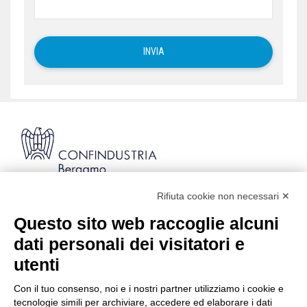
Rifiuta cookie non necessari ✕
Via Stezzano, 87 | 24126 Bergamo
Kilometro Rosso, Gate 5
Questo sito web raccoglie alcuni
Codice Fiscale: 80021750163 | PEC:
dati personali dei visitatori e
info@pec.confindustriabergamo.it
utenti
Con il tuo consenso, noi e i nostri partner utilizziamo i cookie e
CONFINDUSTRIA BERGAMO
tecnologie simili per archiviare, accedere ed elaborare i dati