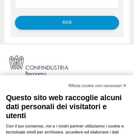
Rifiuta cookie non necessari ✕
Via Stezzano, 87 | 24126 Bergamo
Kilometro Rosso, Gate 5
Questo sito web raccoglie alcuni
Codice Fiscale: 80021750163 | PEC:
dati personali dei visitatori e
info@pec.confindustriabergamo.it
utenti
Con il tuo consenso, noi e i nostri partner utilizziamo i cookie e
CONFINDUSTRIA BERGAMO
tecnologie simili per archiviare, accedere ed elaborare i dati