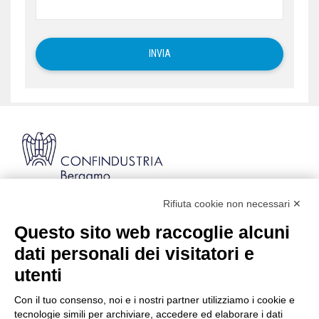
Rifiuta cookie non necessari ✕
Via Stezzano, 87 | 24126 Bergamo
Kilometro Rosso, Gate 5
Questo sito web raccoglie alcuni
Codice Fiscale: 80021750163 | PEC:
dati personali dei visitatori e
info@pec.confindustriabergamo.it
utenti
Con il tuo consenso, noi e i nostri partner utilizziamo i cookie e
CONFINDUSTRIA BERGAMO
tecnologie simili per archiviare, accedere ed elaborare i dati