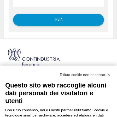
Rifiuta cookie non necessari ✕
Via Stezzano, 87 | 24126 Bergamo
Kilometro Rosso, Gate 5
Questo sito web raccoglie alcuni
Codice Fiscale: 80021750163 | PEC:
dati personali dei visitatori e
info@pec.confindustriabergamo.it
utenti
Con il tuo consenso, noi e i nostri partner utilizziamo i cookie e
CONFINDUSTRIA BERGAMO
tecnologie simili per archiviare, accedere ed elaborare i dati