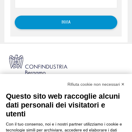
Rifiuta cookie non necessari ✕
Via Stezzano, 87 | 24126 Bergamo
Kilometro Rosso, Gate 5
Questo sito web raccoglie alcuni
Codice Fiscale: 80021750163 | PEC:
dati personali dei visitatori e
info@pec.confindustriabergamo.it
utenti
Con il tuo consenso, noi e i nostri partner utilizziamo i cookie e
CONFINDUSTRIA BERGAMO
tecnologie simili per archiviare, accedere ed elaborare i dati