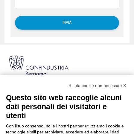
Rifiuta cookie non necessari ✕
Via Stezzano, 87 | 24126 Bergamo
Kilometro Rosso, Gate 5
Questo sito web raccoglie alcuni
Codice Fiscale: 80021750163 | PEC:
dati personali dei visitatori e
info@pec.confindustriabergamo.it
utenti
Con il tuo consenso, noi e i nostri partner utilizziamo i cookie e
CONFINDUSTRIA BERGAMO
tecnologie simili per archiviare, accedere ed elaborare i dati