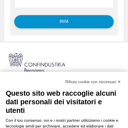
Rifiuta cookie non necessari ✕
Via Stezzano, 87 | 24126 Bergamo
Kilometro Rosso, Gate 5
Questo sito web raccoglie alcuni
Codice Fiscale: 80021750163 | PEC:
dati personali dei visitatori e
info@pec.confindustriabergamo.it
utenti
Con il tuo consenso, noi e i nostri partner utilizziamo i cookie e
CONFINDUSTRIA BERGAMO
tecnologie simili per archiviare, accedere ed elaborare i dati