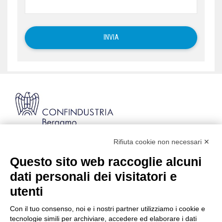
Rifiuta cookie non necessari ✕
Via Stezzano, 87 | 24126 Bergamo
Kilometro Rosso, Gate 5
Questo sito web raccoglie alcuni
Codice Fiscale: 80021750163 | PEC:
dati personali dei visitatori e
info@pec.confindustriabergamo.it
utenti
Con il tuo consenso, noi e i nostri partner utilizziamo i cookie e
CONFINDUSTRIA BERGAMO
tecnologie simili per archiviare, accedere ed elaborare i dati