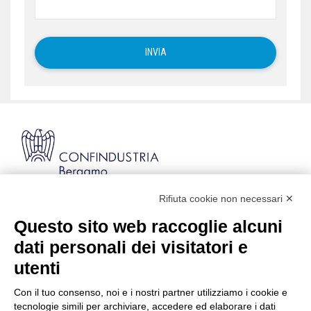
Rifiuta cookie non necessari ✕
Via Stezzano, 87 | 24126 Bergamo
Kilometro Rosso, Gate 5
Questo sito web raccoglie alcuni
Codice Fiscale: 80021750163 | PEC:
dati personali dei visitatori e
info@pec.confindustriabergamo.it
utenti
Con il tuo consenso, noi e i nostri partner utilizziamo i cookie e
CONFINDUSTRIA BERGAMO
tecnologie simili per archiviare, accedere ed elaborare i dati