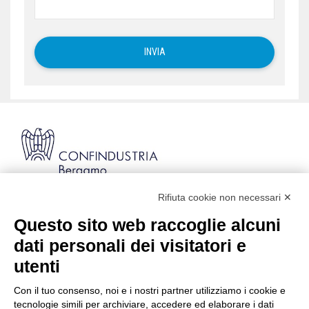
Rifiuta cookie non necessari ✕
Via Stezzano, 87 | 24126 Bergamo
Kilometro Rosso, Gate 5
Questo sito web raccoglie alcuni
Codice Fiscale: 80021750163 | PEC:
dati personali dei visitatori e
info@pec.confindustriabergamo.it
utenti
Con il tuo consenso, noi e i nostri partner utilizziamo i cookie e
CONFINDUSTRIA BERGAMO
tecnologie simili per archiviare, accedere ed elaborare i dati