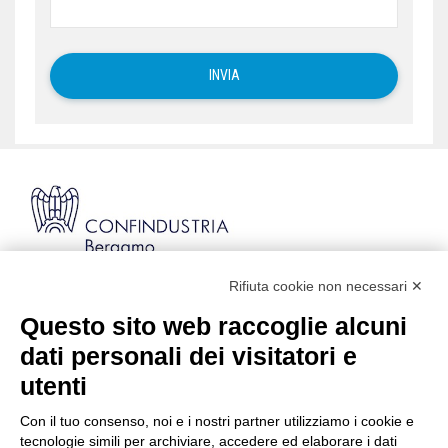
Rifiuta cookie non necessari ✕
Via Stezzano, 87 | 24126 Bergamo
Kilometro Rosso, Gate 5
Questo sito web raccoglie alcuni
Codice Fiscale: 80021750163 | PEC:
dati personali dei visitatori e
info@pec.confindustriabergamo.it
utenti
Con il tuo consenso, noi e i nostri partner utilizziamo i cookie e
CONFINDUSTRIA BERGAMO
tecnologie simili per archiviare, accedere ed elaborare i dati