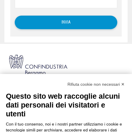
Rifiuta cookie non necessari ✕
Via Stezzano, 87 | 24126 Bergamo
Kilometro Rosso, Gate 5
Questo sito web raccoglie alcuni
Codice Fiscale: 80021750163 | PEC:
dati personali dei visitatori e
info@pec.confindustriabergamo.it
utenti
Con il tuo consenso, noi e i nostri partner utilizziamo i cookie e
CONFINDUSTRIA BERGAMO
tecnologie simili per archiviare, accedere ed elaborare i dati