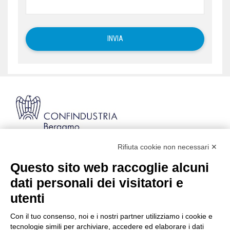
Rifiuta cookie non necessari ✕
Via Stezzano, 87 | 24126 Bergamo
Kilometro Rosso, Gate 5
Questo sito web raccoglie alcuni
Codice Fiscale: 80021750163 | PEC:
dati personali dei visitatori e
info@pec.confindustriabergamo.it
utenti
Con il tuo consenso, noi e i nostri partner utilizziamo i cookie e
CONFINDUSTRIA BERGAMO
tecnologie simili per archiviare, accedere ed elaborare i dati