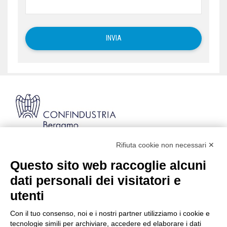
Rifiuta cookie non necessari ✕
Via Stezzano, 87 | 24126 Bergamo
Kilometro Rosso, Gate 5
Questo sito web raccoglie alcuni
Codice Fiscale: 80021750163 | PEC:
dati personali dei visitatori e
info@pec.confindustriabergamo.it
utenti
Con il tuo consenso, noi e i nostri partner utilizziamo i cookie e
CONFINDUSTRIA BERGAMO
tecnologie simili per archiviare, accedere ed elaborare i dati