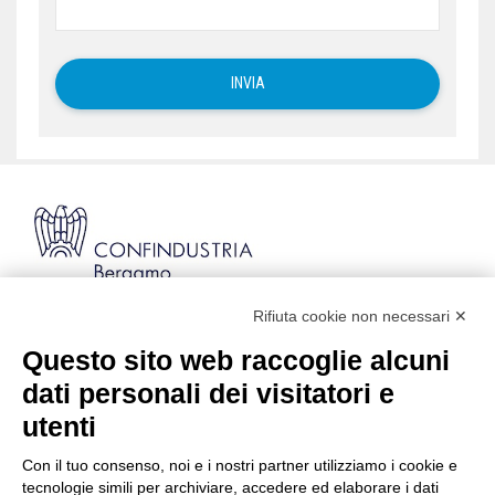
Rifiuta cookie non necessari ✕
Via Stezzano, 87 | 24126 Bergamo
Kilometro Rosso, Gate 5
Questo sito web raccoglie alcuni
Codice Fiscale: 80021750163 | PEC:
dati personali dei visitatori e
info@pec.confindustriabergamo.it
utenti
Con il tuo consenso, noi e i nostri partner utilizziamo i cookie e
CONFINDUSTRIA BERGAMO
tecnologie simili per archiviare, accedere ed elaborare i dati