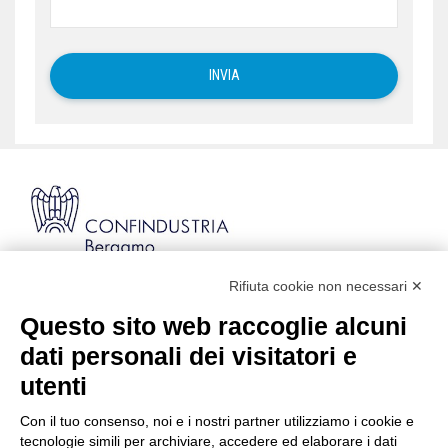
Rifiuta cookie non necessari ✕
Via Stezzano, 87 | 24126 Bergamo
Kilometro Rosso, Gate 5
Questo sito web raccoglie alcuni
Codice Fiscale: 80021750163 | PEC:
dati personali dei visitatori e
info@pec.confindustriabergamo.it
utenti
Con il tuo consenso, noi e i nostri partner utilizziamo i cookie e
CONFINDUSTRIA BERGAMO
tecnologie simili per archiviare, accedere ed elaborare i dati