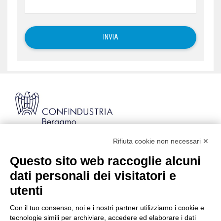
Rifiuta cookie non necessari ✕
Via Stezzano, 87 | 24126 Bergamo
Kilometro Rosso, Gate 5
Questo sito web raccoglie alcuni
Codice Fiscale: 80021750163 | PEC:
dati personali dei visitatori e
info@pec.confindustriabergamo.it
utenti
Con il tuo consenso, noi e i nostri partner utilizziamo i cookie e
CONFINDUSTRIA BERGAMO
tecnologie simili per archiviare, accedere ed elaborare i dati