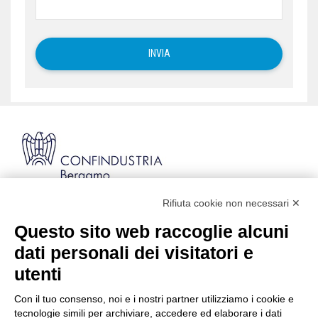
Rifiuta cookie non necessari ✕
Via Stezzano, 87 | 24126 Bergamo
Kilometro Rosso, Gate 5
Questo sito web raccoglie alcuni
Codice Fiscale: 80021750163 | PEC:
dati personali dei visitatori e
info@pec.confindustriabergamo.it
utenti
Con il tuo consenso, noi e i nostri partner utilizziamo i cookie e
CONFINDUSTRIA BERGAMO
tecnologie simili per archiviare, accedere ed elaborare i dati