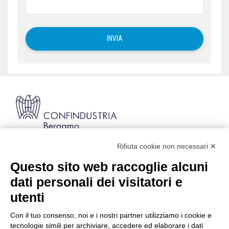
Rifiuta cookie non necessari ✕
Via Stezzano, 87 | 24126 Bergamo
Kilometro Rosso, Gate 5
Questo sito web raccoglie alcuni
Codice Fiscale: 80021750163 | PEC:
dati personali dei visitatori e
info@pec.confindustriabergamo.it
utenti
Con il tuo consenso, noi e i nostri partner utilizziamo i cookie e
CONFINDUSTRIA BERGAMO
tecnologie simili per archiviare, accedere ed elaborare i dati