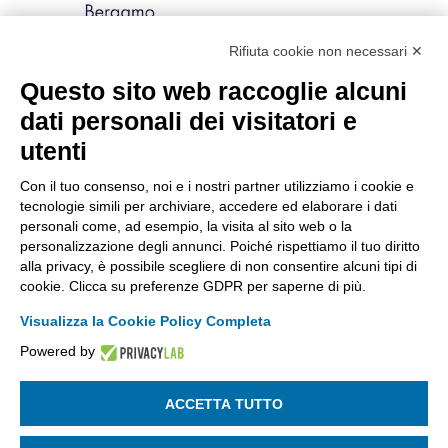
Rifiuta cookie non necessari ✕
Via Stezzano, 87 | 24126 Bergamo
Kilometro Rosso, Gate 5
Questo sito web raccoglie alcuni
Codice Fiscale: 80021750163 | PEC:
dati personali dei visitatori e
info@pec.confindustriabergamo.it
utenti
Con il tuo consenso, noi e i nostri partner utilizziamo i cookie e
CONFINDUSTRIA BERGAMO
tecnologie simili per archiviare, accedere ed elaborare i dati
personali come, ad esempio, la visita al sito web o la
personalizzazione degli annunci. Poiché rispettiamo il tuo diritto
ASSISTENZA & PRIVACY
alla privacy, è possibile scegliere di non consentire alcuni tipi di
cookie. Clicca su preferenze GDPR per saperne di più.
Visualizza la Cookie Policy Completa
Powered by
La riproduzione, anche parziale, di qualsiasi informazione o
documento è riservata
ACCETTA TUTTO