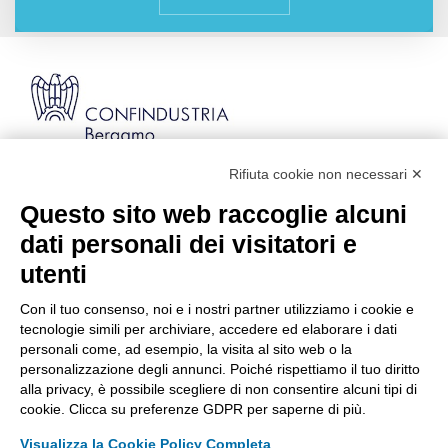
Rifiuta cookie non necessari ✕
Via Stezzano, 87 | 24126 Bergamo
Kilometro Rosso, Gate 5
Questo sito web raccoglie alcuni
Codice Fiscale: 80021750163 | PEC:
dati personali dei visitatori e
info@pec.confindustriabergamo.it
utenti
Con il tuo consenso, noi e i nostri partner utilizziamo i cookie e
CONFINDUSTRIA BERGAMO
tecnologie simili per archiviare, accedere ed elaborare i dati
personali come, ad esempio, la visita al sito web o la
personalizzazione degli annunci. Poiché rispettiamo il tuo diritto
ASSISTENZA & PRIVACY
alla privacy, è possibile scegliere di non consentire alcuni tipi di
cookie. Clicca su preferenze GDPR per saperne di più.
Visualizza la Cookie Policy Completa