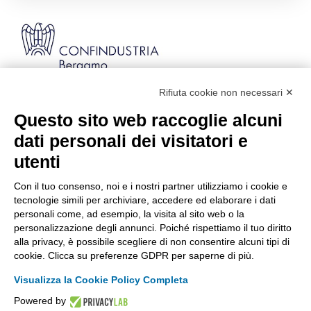
Rifiuta cookie non necessari ✕
Via Stezzano, 87 | 24126 Bergamo
Kilometro Rosso, Gate 5
Questo sito web raccoglie alcuni
Codice Fiscale: 80021750163 | PEC:
dati personali dei visitatori e
info@pec.confindustriabergamo.it
utenti
Con il tuo consenso, noi e i nostri partner utilizziamo i cookie e
CONFINDUSTRIA BERGAMO
tecnologie simili per archiviare, accedere ed elaborare i dati
personali come, ad esempio, la visita al sito web o la
personalizzazione degli annunci. Poiché rispettiamo il tuo diritto
ASSISTENZA & PRIVACY
alla privacy, è possibile scegliere di non consentire alcuni tipi di
cookie. Clicca su preferenze GDPR per saperne di più.
Visualizza la Cookie Policy Completa
Powered by