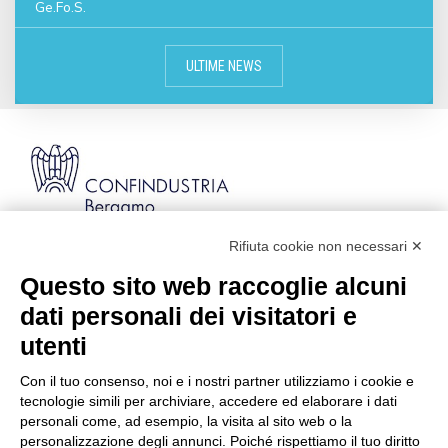
Ge.Fo.S.
ULTIME NEWS
Rifiuta cookie non necessari ✕
Via Stezzano, 87 | 24126 Bergamo
Kilometro Rosso, Gate 5
Questo sito web raccoglie alcuni
Codice Fiscale: 80021750163 | PEC:
dati personali dei visitatori e
info@pec.confindustriabergamo.it
utenti
Con il tuo consenso, noi e i nostri partner utilizziamo i cookie e
CONFINDUSTRIA BERGAMO
tecnologie simili per archiviare, accedere ed elaborare i dati
personali come, ad esempio, la visita al sito web o la
personalizzazione degli annunci. Poiché rispettiamo il tuo diritto