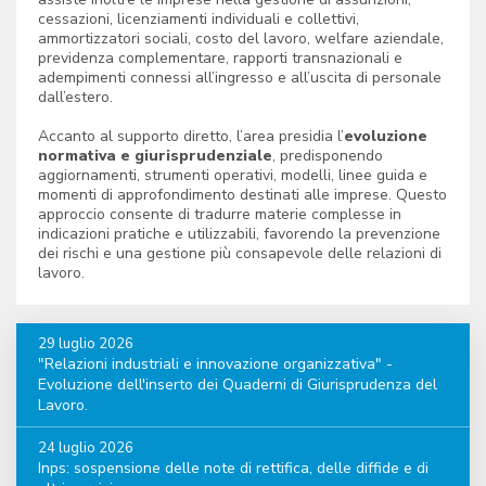
cessazioni, licenziamenti individuali e collettivi,
ammortizzatori sociali, costo del lavoro, welfare aziendale,
previdenza complementare, rapporti transnazionali e
adempimenti connessi all’ingresso e all’uscita di personale
dall’estero.
Accanto al supporto diretto, l’area presidia l’
evoluzione
normativa e giurisprudenziale
, predisponendo
aggiornamenti, strumenti operativi, modelli, linee guida e
momenti di approfondimento destinati alle imprese. Questo
approccio consente di tradurre materie complesse in
indicazioni pratiche e utilizzabili, favorendo la prevenzione
dei rischi e una gestione più consapevole delle relazioni di
lavoro.
29 luglio 2026
"Relazioni industriali e innovazione organizzativa" -
Evoluzione dell'inserto dei Quaderni di Giurisprudenza del
Lavoro.
24 luglio 2026
Inps: sospensione delle note di rettifica, delle diffide e di